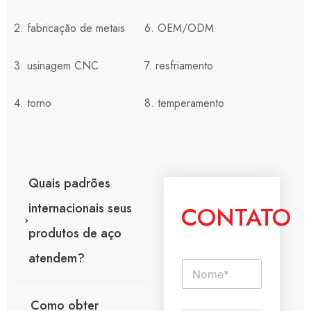
2. fabricação de metais
6. OEM/ODM
3. usinagem CNC
7. resfriamento
4. torno
8. temperamento
Quais padrões
internacionais seus
CONTATO
produtos de aço
atendem?
N
o
m
Como obter
e