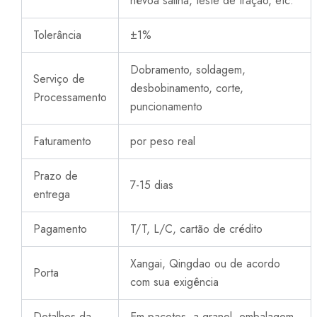
névoa salina, teste de tração, etc.
Tolerância
±1%
Dobramento, soldagem,
Serviço de
desbobinamento, corte,
Processamento
puncionamento
Faturamento
por peso real
Prazo de
7-15 dias
entrega
Pagamento
T/T, L/C, cartão de crédito
Xangai, Qingdao ou de acordo
Porta
com sua exigência
Detalhes da
Em pacotes, a granel, embalagem