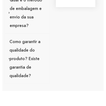
Qual é o método
a
g
de embalagem e
e
m
envio da sua
*
empresa?
Como garantir a
qualidade do
produto? Existe
garantia de
qualidade?