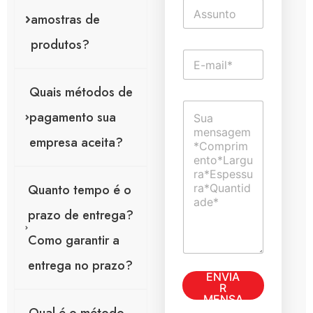
T
*
e
amostras de
x
produtos?
t
E
o
-
d
m
e
Quais métodos de
a
l
C
i
i
pagamento sua
o
l
n
m
*
h
empresa aceita?
e
a
n
ú
t
n
á
Quanto tempo é o
i
r
c
i
prazo de entrega?
a
o
Como garantir a
o
u
entrega no prazo?
m
ENVIA
e
R
n
MENSA
s
GEM