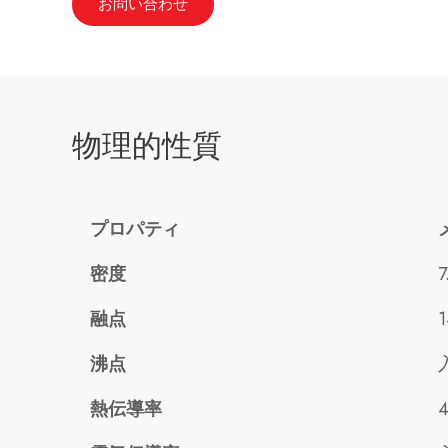
お問い合わせ
物理的性質
プロパティ
密度
7
融点
1
沸点
熱伝導率
4