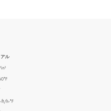
リアル
in³
60°F
可
-ft/h-°F