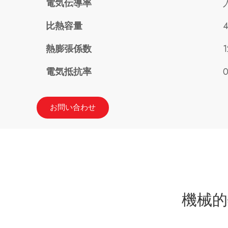
電気伝導率
比熱容量
4
熱膨張係数
1
電気抵抗率
0
お問い合わせ
機械的