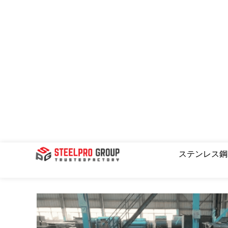
コ
ン
テ
ン
ツ
へ
ス
キ
ッ
プ
ステンレス