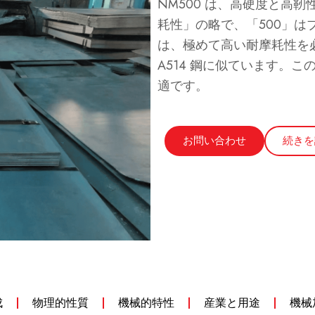
NM500 は、高硬度と高
耗性」の略で、「500」は
は、極めて高い耐摩耗性を
A514 鋼に似ています。
適です。
お問い合わせ
続きを
成
物理的性質
機械的特性
産業と用途
機械