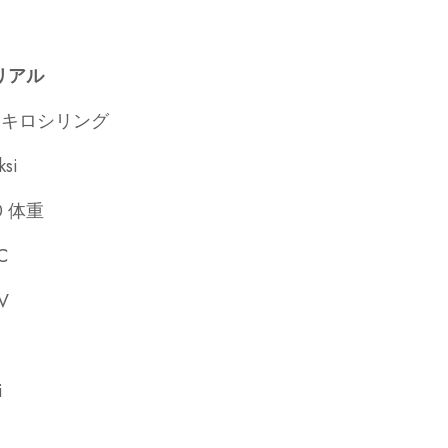
リアル
32 キロシリング
ksi
50 体重
C
V
i