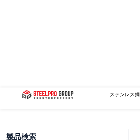
コ
ン
テ
ン
ツ
へ
ス
キ
ッ
プ
検索
ステンレス
製品検索