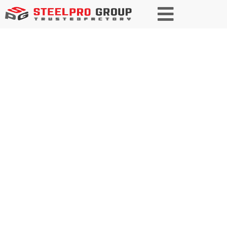
デコイリングとリコ
イリング
SteelPRO グループは、包括的なコイル抜きおよび
コイル戻しサービスを提供しており、金属コイル
の正確な取り扱いと処理を確実にして、お客様の
製造ニーズを効率的に満たします。当社は材料の
流れと品質を最適化し、お客様のあらゆる鉄鋼加
工要件に合わせたソリューションを提供します。