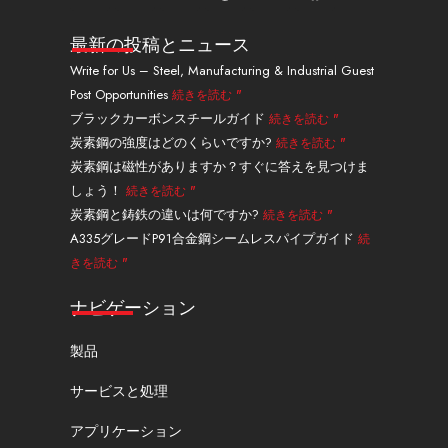
ン
o
ッ
ン
ン
ェ
ク
u
ク
タ
ス
イ
ト
t
ス
レ
タ
ス
最新の投稿とニュース
イ
u
・
ス
グ
ブ
Write for Us – Steel, Manufacturing & Industrial Guest
ン
b
ツ
ト
ラ
ッ
Post Opportunities
続きを読む "
e
イ
ム
ク
ッ
ブラックカーボンスチールガイド
続きを読む "
タ
炭素鋼の強度はどのくらいですか?
続きを読む "
ー
炭素鋼は磁性がありますか？すぐに答えを見つけま
しょう！
続きを読む "
炭素鋼と鋳鉄の違いは何ですか?
続きを読む "
A335グレードP91合金鋼シームレスパイプガイド
続
きを読む "
ナビゲーション
製品
サービスと処理
アプリケーション