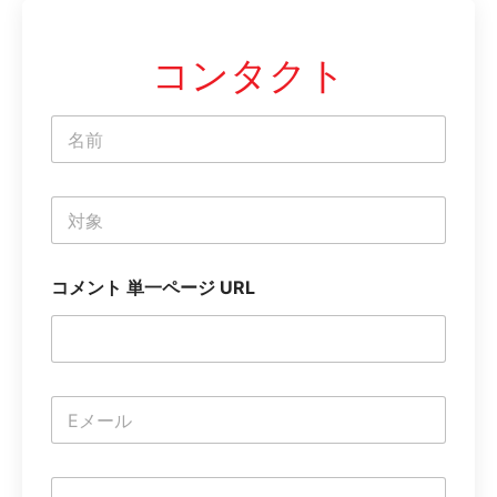
コンタクト
名
称
*
単
一
行
テ
コメント 単一ページ URL
キ
ス
ト
電
子
メ
ー
コ
ル