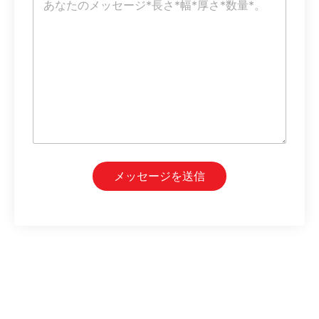
メ
*
ン
ト
ま
た
は
メ
ッ
セ
ー
ジ
*
メッセージを送信