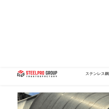
コ
ン
テ
ン
ツ
へ
ス
キ
ッ
プ
ステンレス