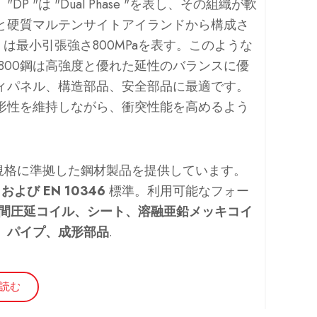
P "は "Dual Phase "を表し、その組織が軟
と硬質マルテンサイトアイランドから構成さ
」は最小引張強さ800MPaを表す。このような
800鋼は高強度と優れた延性のバランスに優
ィパネル、構造部品、安全部品に最適です。
形性を維持しながら、衝突性能を高めるよう
DP800規格に準拠した鋼材製品を提供しています。
、および EN 10346
標準。利用可能なフォー
間圧延コイル、シート、溶融亜鉛メッキコイ
、パイプ、成形部品
.
読む