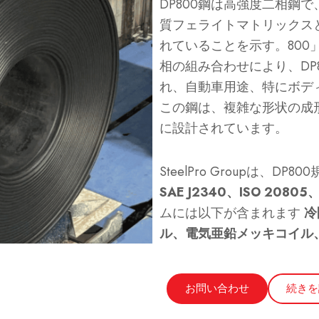
DP800鋼は高強度二相鋼で、"D
質フェライトマトリックス
れていることを示す。800
相の組み合わせにより、DP
れ、自動車用途、特にボデ
この鋼は、複雑な形状の成
に設計されています。
SteelPro Groupは、
SAE J2340、ISO 20805
ムには以下が含まれます
冷
ル、電気亜鉛メッキコイル
お問い合わせ
続きを