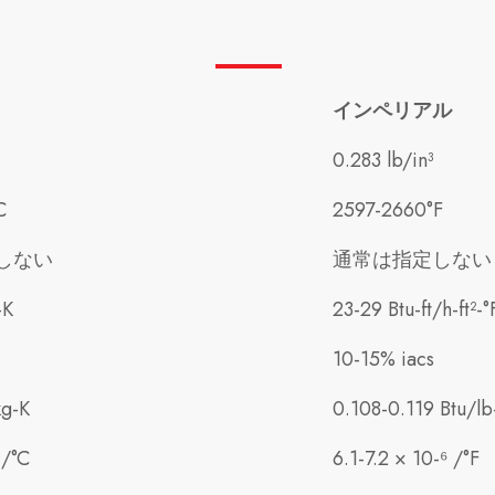
インペリアル
0.283 lb/in³
C
2597-2660°F
しない
通常は指定しない
-K
23-29 Btu-ft/h-ft²-°
10-15% iacs
kg-K
0.108-0.119 Btu/lb
 /°C
6.1-7.2 × 10-⁶ /°F