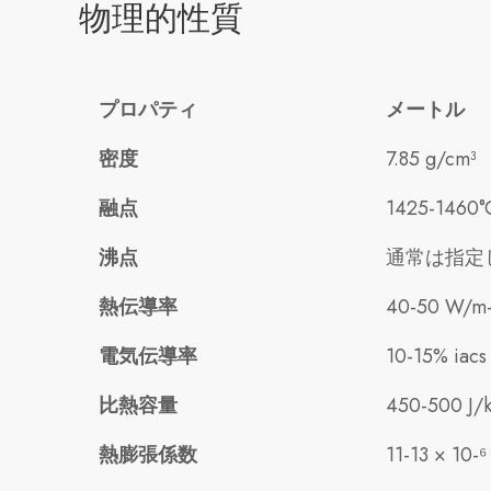
物理的性質
プロパティ
メートル
密度
7.85 g/cm³
融点
1425-1460°
沸点
通常は指定
熱伝導率
40-50 W/m
電気伝導率
10-15% iacs
比熱容量
450-500 J/
熱膨張係数
11-13 × 10-⁶