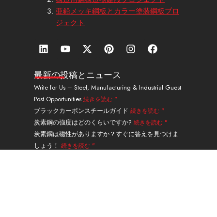
亜鉛メッキ鋼板とカラー塗装鋼板プロ
ジェクト
リ
Y
エ
ピ
イ
フ
ン
o
ッ
ン
ン
ェ
ク
u
ク
タ
ス
イ
ト
t
ス
レ
タ
ス
最新の投稿とニュース
イ
u
・
ス
グ
ブ
Write for Us – Steel, Manufacturing & Industrial Guest
ン
b
ツ
ト
ラ
ッ
Post Opportunities
続きを読む "
e
イ
ム
ク
ッ
ブラックカーボンスチールガイド
続きを読む "
タ
炭素鋼の強度はどのくらいですか?
続きを読む "
ー
炭素鋼は磁性がありますか？すぐに答えを見つけま
しょう！
続きを読む "
炭素鋼と鋳鉄の違いは何ですか?
続きを読む "
A335グレードP91合金鋼シームレスパイプガイド
続
きを読む "
ナビゲーション