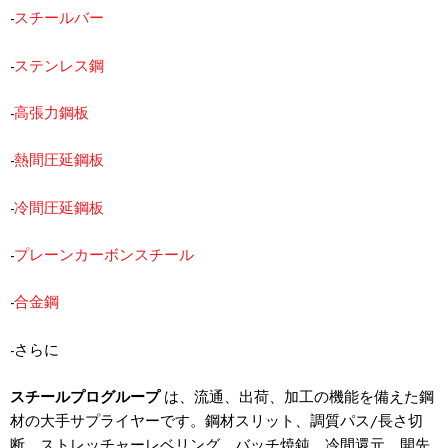
-
スチールバー
-
ステンレス鋼
-
高張力鋼板
-
熱間圧延鋼板
-
冷間圧延鋼板
-
プレーンカーボンスチール
-
合金鋼
-さらに
スチールプログループ
は、流通、出荷、加工の機能を備えた鋼
材の大手サプライヤーです。鋼材スリット、調質パス/長さ切
断、ストレッチャーレベリング、バッチ焼鈍、冷間還元、開先