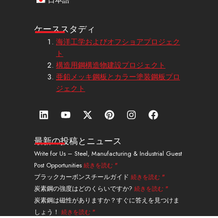
ケーススタディ
海洋工学およびオフショアプロジェク
ト
構造用鋼構造物建設プロジェクト
亜鉛メッキ鋼板とカラー塗装鋼板プロ
ジェクト
リ
Y
エ
ピ
イ
フ
ン
o
ッ
ン
ン
ェ
ク
u
ク
タ
ス
イ
ト
t
ス
レ
タ
ス
最新の投稿とニュース
イ
u
・
ス
グ
ブ
Write for Us – Steel, Manufacturing & Industrial Guest
ン
b
ツ
ト
ラ
ッ
Post Opportunities
続きを読む "
e
イ
ム
ク
ッ
ブラックカーボンスチールガイド
続きを読む "
タ
炭素鋼の強度はどのくらいですか?
続きを読む "
ー
炭素鋼は磁性がありますか？すぐに答えを見つけま
しょう！
続きを読む "