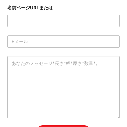
テ
名前ページURLまたは
キ
ス
ト
電
子
メ
ー
コ
ル
メ
*
ン
ト
ま
た
は
メ
ッ
セ
ー
ジ
*