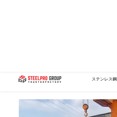
コ
ン
テ
ン
ツ
へ
ス
キ
ッ
プ
ステンレス