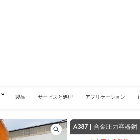
鋼
製品
サービスと処理
アプリケーション
A387 | 合金圧力容器鋼