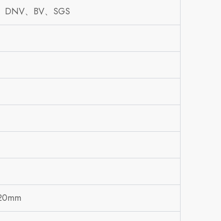
R、DNV、BV、SGS
20mm