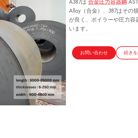
A387は
合金圧力容器鋼
AS
Alloy（合金）、387は
が良く、ボイラーや圧力容
います。
お問い合わせ
続きを