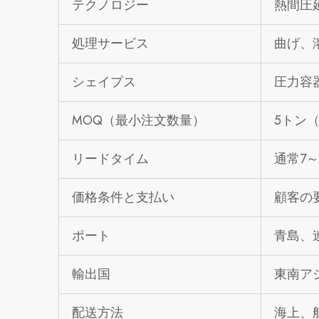
テクノロジー
熱間圧
処理サービス
曲げ、
シェイプス
圧力容
MOQ（最小注文数量）
5トン
リードタイム
通常7～
価格条件と支払い
顧客の要
ポート
青島、
輸出国
東南ア
配送方法
海上、