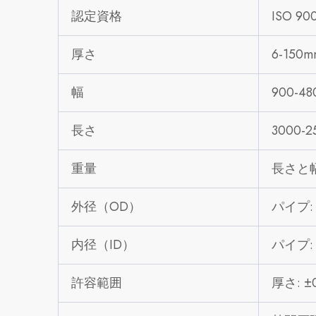
認定資格
ISO 9
厚さ
6-150m
幅
900-4
長さ
3000-
重量
長さと
外径（OD）
パイプ: 
内径（ID）
パイプ: 
許容範囲
厚さ: ±