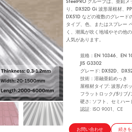
SteelPRO グループは、
り、DX52D Gi 波形屋根材
DX51D などの複数のグレー
タイプ、色、またはスプレー 
く、潮風が吹く地域やその他の
人気があります。
規格：EN 10346、EN 10
JIS G3302
グレード: DX52D、DX5
技術：溶融亜鉛めっき
屋根材タイプ: 波形/ボ
フラットロック/5リブ
硬さ: ソフト、セミハ
認証: ISO 9001、CE
お問い合わせ
続きを