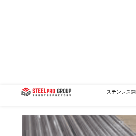
コ
ン
テ
ン
ツ
へ
ス
キ
ッ
プ
ステンレス