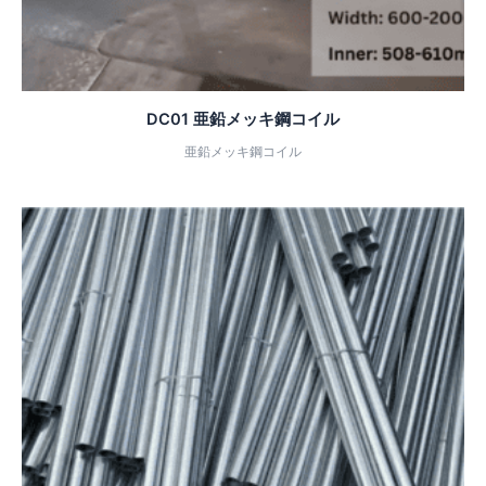
DC01 亜鉛メッキ鋼コイル
亜鉛メッキ鋼コイル