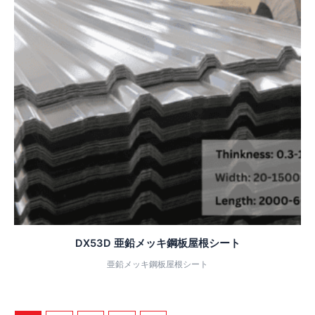
DX53D 亜鉛メッキ鋼板屋根シート
亜鉛メッキ鋼板屋根シート