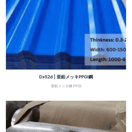
Dx52d | 亜鉛メッキPPGI鋼
亜鉛メッキ鋼 PPGI