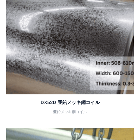
DX52D 亜鉛メッキ鋼コイル
亜鉛メッキ鋼コイル