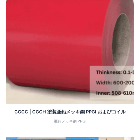
CGCC | CGCH 塗装亜鉛メッキ鋼 PPGI およびコイル
亜鉛メッキ鋼 PPGI