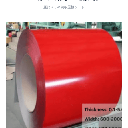
亜鉛メッキ鋼板屋根シート