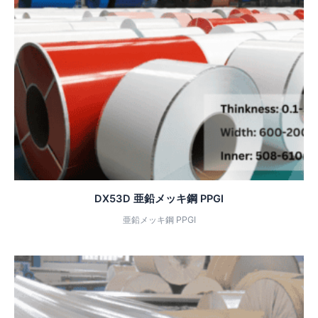
DX53D 亜鉛メッキ鋼 PPGI
亜鉛メッキ鋼 PPGI