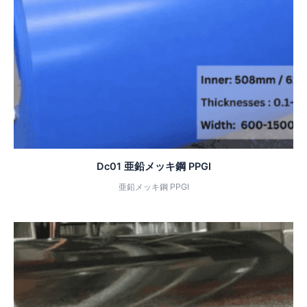
Dc01 亜鉛メッキ鋼 PPGI
亜鉛メッキ鋼 PPGI