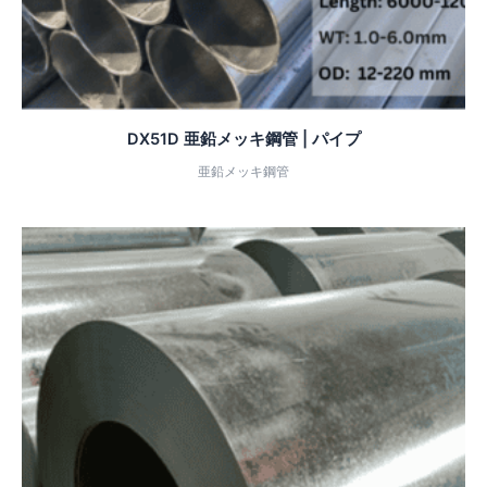
DX51D 亜鉛メッキ鋼管 | パイプ
亜鉛メッキ鋼管