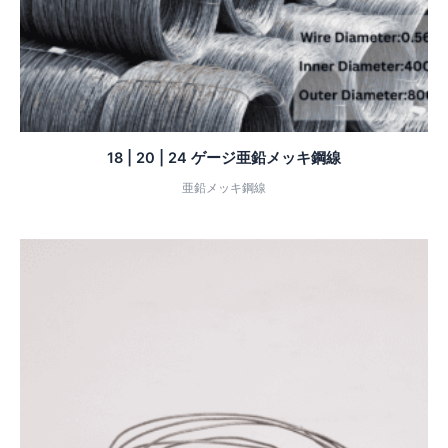
18 | 20 | 24 ゲージ亜鉛メッキ鋼線
亜鉛メッキ鋼線