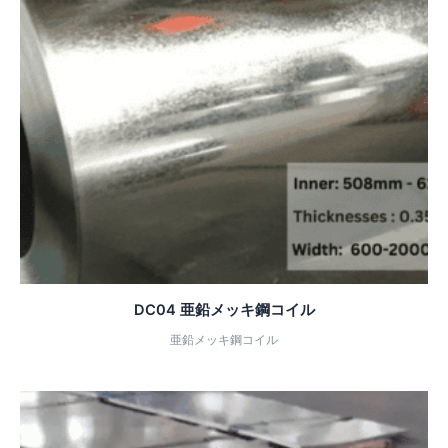
DC04 亜鉛メッキ鋼コイル
亜鉛メッキ鋼コイル