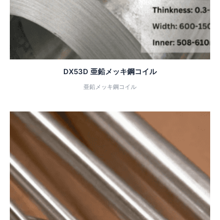
DX53D 亜鉛メッキ鋼コイル
亜鉛メッキ鋼コイル