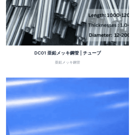
DC01 亜鉛メッキ鋼管 | チューブ
亜鉛メッキ鋼管