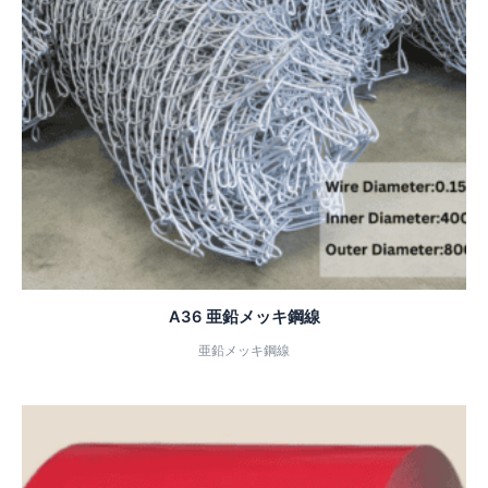
A36 亜鉛メッキ鋼線
亜鉛メッキ鋼線