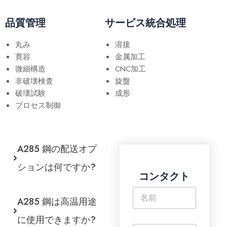
品質管理
サービス統合処理
丸み
溶接
寛容
金属加工
微細構造
CNC加工
非破壊検査
旋盤
破壊試験
成形
プロセス制御
A285 鋼の配送オプ
ションは何ですか?
コンタクト
名
A285 鋼は高温用途
称
*
に使用できますか?