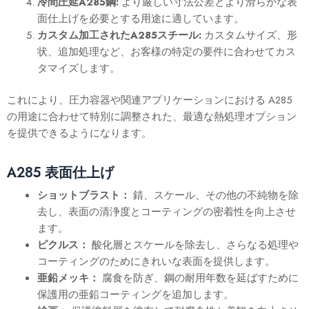
冷間圧延A285鋼:
より厳しい寸法公差とより滑らかな表
面仕上げを必要とする用途に適しています。
カスタム加工されたA285スチール:
カスタムサイズ、形
状、追加処理など、お客様の特定の要件に合わせてカス
タマイズします。
これにより、圧力容器や関連アプリケーションにおける A285
の用途に合わせて特別に調整された、最適な熱処理オプション
を提供できるようになります。
A285
表面仕上げ
ショットブラスト：
錆、スケール、その他の不純物を除
去し、表面の清浄度とコーティングの密着性を向上させ
ます。
ピクルス：
酸化層とスケールを除去し、さらなる処理や
コーティングのためにきれいな表面を提供します。
亜鉛メッキ：
腐食を防ぎ、鋼の耐用年数を延ばすために
保護用の亜鉛コーティングを追加します。