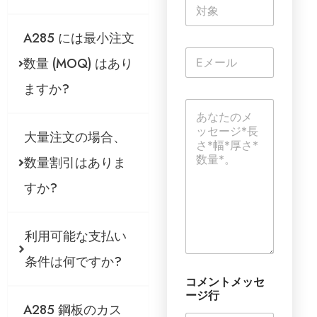
単
一
行
A285 には最小注文
テ
電
キ
数量 (MOQ) はあり
子
ス
メ
ト
ますか?
ー
コ
ル
メ
*
ン
大量注文の場合、
ト
ま
数量割引はありま
た
は
すか?
メ
ッ
セ
利用可能な支払い
ー
ジ
条件は何ですか?
*
コメントメッセ
ージ行
A285 鋼板のカス