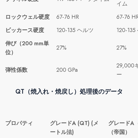
イム
ロックウェル硬度
67-76 HR
67-76 H
ビッカース硬度
120-135 ヘルツ
120-13
伸び（200 mm単
27%
27%
位）
29,00
弾性係数
200 GPa
ー
QT（焼入れ・焼戻し）処理後のデータ
プロパティ
グレードA (QT) (メ
グレードA
ートル法)
（帝国）