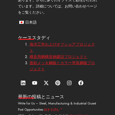
ています。詳細については、お問い合わせページ
をご覧ください。
日本語
ケーススタディ
海洋工学およびオフショアプロジェク
ト
構造用鋼構造物建設プロジェクト
亜鉛メッキ鋼板とカラー塗装鋼板プロ
ジェクト
リ
Y
エ
ピ
イ
フ
ン
o
ッ
ン
ン
ェ
ク
u
ク
タ
ス
イ
ト
t
ス
レ
タ
ス
最新の投稿とニュース
イ
u
・
ス
グ
ブ
Write for Us – Steel, Manufacturing & Industrial Guest
ン
b
ツ
ト
ラ
ッ
Post Opportunities
続きを読む "
e
イ
ム
ク