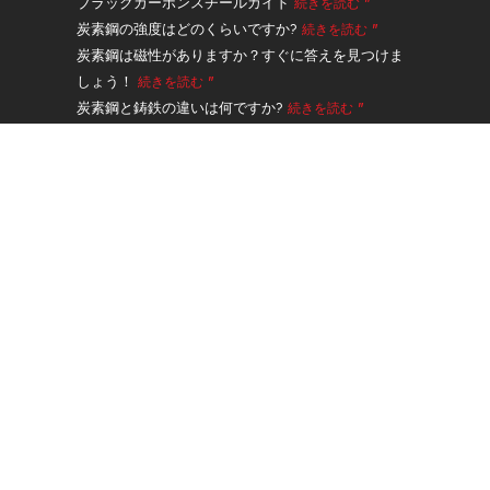
ッ
ブラックカーボンスチールガイド
続きを読む "
タ
炭素鋼の強度はどのくらいですか?
続きを読む "
ー
炭素鋼は磁性がありますか？すぐに答えを見つけま
しょう！
続きを読む "
炭素鋼と鋳鉄の違いは何ですか?
続きを読む "
A335グレードP91合金鋼シームレスパイプガイド
続
きを読む "
ナビゲーション
製品
サービスと処理
アプリケーション
について
コンタクト
体重計算機
ブログ