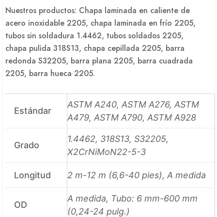
Nuestros productos: Chapa laminada en caliente de
acero inoxidable 2205, chapa laminada en frío 2205,
tubos sin soldadura 1.4462, tubos soldados 2205,
chapa pulida 318S13, chapa cepillada 2205, barra
redonda S32205, barra plana 2205, barra cuadrada
2205, barra hueca 2205.
ASTM A240, ASTM A276, ASTM
Estándar
A479, ASTM A790, ASTM A928
1.4462, 318S13, S32205,
Grado
X2CrNiMoN22-5-3
Longitud
2 m-12 m (6,6-40 pies), A medida
A medida, Tubo: 6 mm-600 mm
OD
(0,24-24 pulg.)