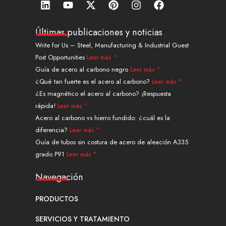
i
o
-
i
n
a
n
u
t
n
s
c
k
t
w
t
t
e
Últimas publicaciones y noticias
e
u
i
e
a
b
Write for Us – Steel, Manufacturing & Industrial Guest
d
b
t
r
g
o
Post Opportunities
Leer más "
i
e
t
e
r
o
n
e
s
a
k
Guía de acero al carbono negro
Leer más "
r
t
m
¿Qué tan fuerte es el acero al carbono?
Leer más "
¿Es magnético el acero al carbono? ¡Respuesta
rápida!
Leer más "
Acero al carbono vs hierro fundido: ¿cuál es la
diferencia?
Leer más "
Guía de tubos sin costura de acero de aleación A335
grado P91
Leer más "
Navegación
PRODUCTOS
SERVICIOS Y TRATAMIENTO