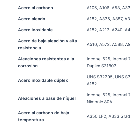
Acero al carbono
A105, A106, A53, A3
Acero aleado
A182, A336, A387, A
Acero inoxidable
A182, A213, A240, A
Acero de baja aleación y alta
A516, A572, A588, A
resistencia
Aleaciones resistentes a la
Inconel 625, Inconel 
corrosión
Dúplex S31803
UNS S32205, UNS S3
Acero inoxidable dúplex
A182
Inconel 625, Inconel 
Aleaciones a base de níquel
Nimonic 80A
Acero al carbono de baja
A350 LF2, A333 Grad
temperatura