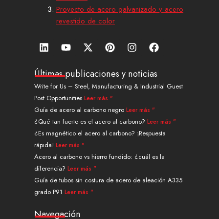
Proyecto de acero galvanizado y acero
revestido de color
L
Y
X
P
I
F
i
o
-
i
n
a
n
u
t
n
s
c
k
t
w
t
t
e
Últimas publicaciones y noticias
e
u
i
e
a
b
Write for Us – Steel, Manufacturing & Industrial Guest
d
b
t
r
g
o
Post Opportunities
Leer más "
i
e
t
e
r
o
n
e
s
a
k
Guía de acero al carbono negro
Leer más "
r
t
m
¿Qué tan fuerte es el acero al carbono?
Leer más "
¿Es magnético el acero al carbono? ¡Respuesta
rápida!
Leer más "
Acero al carbono vs hierro fundido: ¿cuál es la
diferencia?
Leer más "
Guía de tubos sin costura de acero de aleación A335
grado P91
Leer más "
Navegación