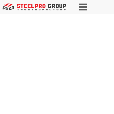
Socio de confianza en acero de
alto rendimiento para petróleo y
gas
Proporcionamos soluciones de
acero excepcionales y sostenibles
al sector del petróleo y el gas.
Nuestro acero garantiza una
durabilidad, seguridad y
eficiencia inigualables,
cumpliendo las normas más
exigentes del sector.