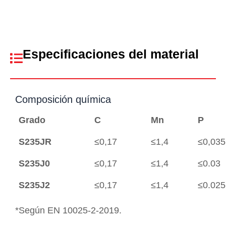
Especificaciones del material
Composición química
Grado
C
Mn
P
S235JR
≤0,17
≤1,4
≤0,035
S235J0
≤0,17
≤1,4
≤0.03
S235J2
≤0,17
≤1,4
≤0.025
*Según EN 10025-2-2019.