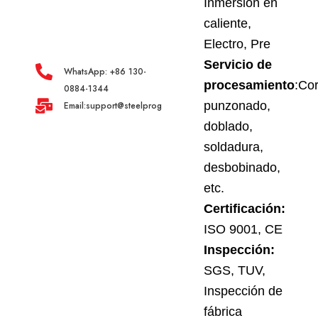
Inmersión en
caliente,
Electro, Pre
Servicio de
WhatsApp: +86 130-
procesamiento
:Cor
0884-1344
punzonado,
Email:support@steelprogroup.com
doblado,
soldadura,
desbobinado,
etc.
Certificación:
ISO 9001, CE
Inspección:
SGS, TUV,
Inspección de
fábrica