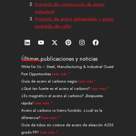
Proyecto de construcción de acero
estructural
Proyecto de acero galvanizado y acero
revestido de color
L
Y
X
P
I
F
i
o
-
i
n
a
n
u
t
n
s
c
k
t
w
t
t
e
Últimas publicaciones y noticias
e
u
i
e
a
b
Write for Us – Steel, Manufacturing & Industrial Guest
d
b
t
r
g
o
Post Opportunities
Leer más "
i
e
t
e
r
o
n
e
s
a
k
Guía de acero al carbono negro
Leer más "
r
t
m
¿Qué tan fuerte es el acero al carbono?
Leer más "
¿Es magnético el acero al carbono? ¡Respuesta
rápida!
Leer más "
Acero al carbono vs hierro fundido: ¿cuál es la
diferencia?
Leer más "
Guía de tubos sin costura de acero de aleación A335
grado P91
Leer más "