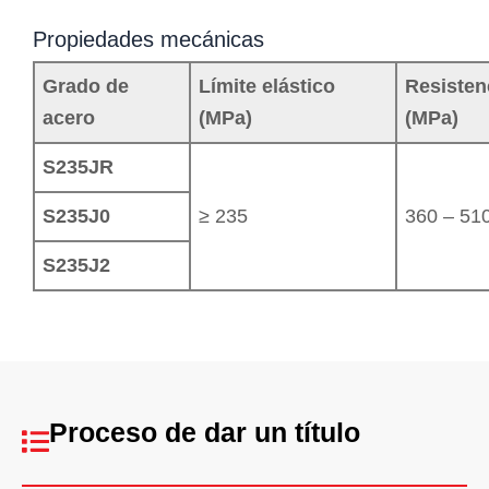
Propiedades mecánicas
Grado de
Límite elástico
Resistenc
acero
(MPa)
(MPa)
S235JR
S235J0
≥ 235
360 – 51
S235J2
Proceso de dar un título