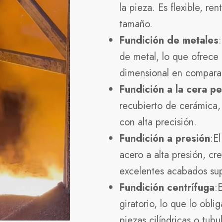
la pieza. Es flexible, r
tamaño.
Fundición de metales
de metal, lo que ofrece 
dimensional en comparac
Fundición a la cera p
recubierto de cerámica,
con alta precisión.
Fundición a presión
:E
acero a alta presión, cr
excelentes acabados sup
Fundición centrífuga
:
giratorio, lo que lo obli
piezas cilíndricas o tubu