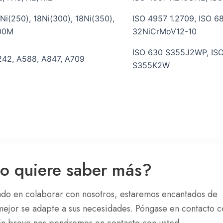
Ni(250), 18Ni(300), 18Ni(350),
ISO 4957 1.2709, ISO 
00M
32NiCrMoV12-10
ISO 630 S355J2WP, IS
42, A588, A847, A709
S355K2W
o quiere saber más?
sado en colaborar con nosotros, estaremos encantados de
 mejor se adapte a sus necesidades. Póngase en contacto c
En breve nos pondremos en contacto con usted.