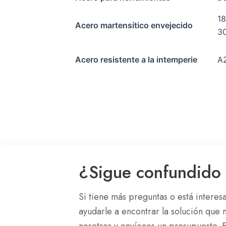
18
Acero martensítico envejecido
3
Acero resistente a la intemperie
A2
¿Sigue confundido 
Si tiene más preguntas o está intere
ayudarle a encontrar la solución que
nosotros y envíenos un presupuesto. 