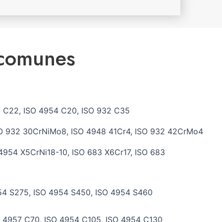
 comunes
2 C22, ISO 4954 C20, ISO 932 C35
O 932 30CrNiMo8, ISO 4948 41Cr4, ISO 932 42CrMo4
4954 X5CrNi18-10, ISO 683 X6Cr17, ISO 683
54 S275, ISO 4954 S450, ISO 4954 S460
O 4957 C70, ISO 4954 C105, ISO 4954 C130