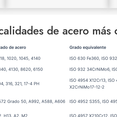
 calidades de acero más
ado de acero
Grado equivalente
18, 1020, 1045, 4140
ISO 630 Fe360, ISO 93
40, 4130, 8620, 6150
ISO 932 34CrNiMo6, IS
ISO 4954 X12Cr13, ISO 
4, 316, 321, 17-4 PH
X2CrNiMo17-12-2
572 Grado 50, A992, A588, A606
ISO 4952 S355, ISO 49
, H13, A2, M2
ISO 4957 X210Cr12, IS