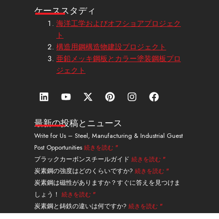
ケーススタディ
海洋工学およびオフショアプロジェク
ト
構造用鋼構造物建設プロジェクト
亜鉛メッキ鋼板とカラー塗装鋼板プロ
ジェクト
リ
Y
エ
ピ
イ
フ
ン
o
ッ
ン
ン
ェ
ク
u
ク
タ
ス
イ
ト
t
ス
レ
タ
ス
最新の投稿とニュース
イ
u
・
ス
グ
ブ
Write for Us – Steel, Manufacturing & Industrial Guest
ン
b
ツ
ト
ラ
ッ
Post Opportunities
続きを読む "
e
イ
ム
ク
ッ
ブラックカーボンスチールガイド
続きを読む "
タ
炭素鋼の強度はどのくらいですか?
続きを読む "
ー
炭素鋼は磁性がありますか？すぐに答えを見つけま
しょう！
続きを読む "
炭素鋼と鋳鉄の違いは何ですか?
続きを読む "
A335グレードP91合金鋼シームレスパイプガイド
続