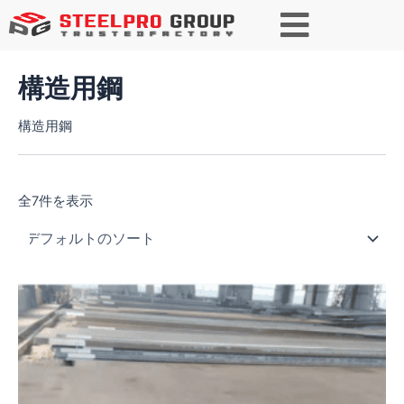
検索
構造用鋼
構造用鋼
全7件を表示