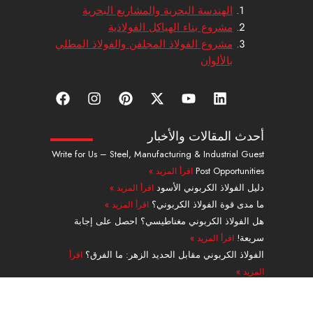
الهندسة البحرية والمشاريع البحرية
مشروع بناء الهياكل الفولاذية
مشروع الفولاذ المجلفن والفولاذ المطلي
بالألوان
ل
ي
إ
ب
ا
ف
ي
و
ك
ي
ن
ي
ن
ت
س
ن
س
س
ك
ي
-
ت
ت
ب
أحدث المقالات والأخبار
د
و
ت
ر
ج
و
Write for Us – Steel, Manufacturing & Industrial Guest
إ
ب
و
ي
ر
ك
Post Opportunities
اقرأ المزيد »
ن
ي
س
ا
ت
ت
م
دليل الفولاذ الكربوني الأسود
اقرأ المزيد »
ر
ما مدى قوة الفولاذ الكربوني؟
اقرأ المزيد »
هل الفولاذ الكربوني مغناطيسي؟ احصل على إجابة
سريعة!
اقرأ المزيد »
الفولاذ الكربوني مقابل الحديد الزهر: ما الفرق؟
اقرأ
المزيد »
دليل الأنابيب الفولاذية السبائكية من الدرجة A335 P91
بدون لحامات
اقرأ المزيد »