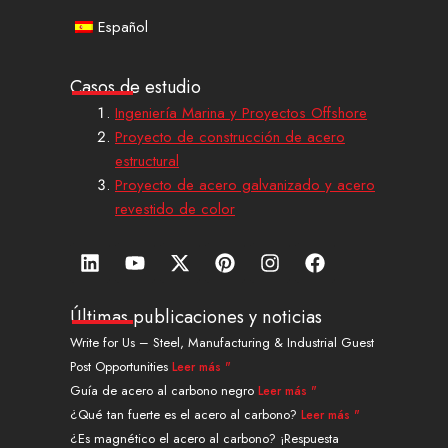
Español
Casos de estudio
Ingeniería Marina y Proyectos Offshore
Proyecto de construcción de acero
estructural
Proyecto de acero galvanizado y acero
revestido de color
L
Y
X
P
I
F
i
o
-
i
n
a
n
u
t
n
s
c
k
t
w
t
t
e
Últimas publicaciones y noticias
e
u
i
e
a
b
Write for Us – Steel, Manufacturing & Industrial Guest
d
b
t
r
g
o
Post Opportunities
Leer más "
i
e
t
e
r
o
n
e
s
a
k
Guía de acero al carbono negro
Leer más "
r
t
m
¿Qué tan fuerte es el acero al carbono?
Leer más "
¿Es magnético el acero al carbono? ¡Respuesta