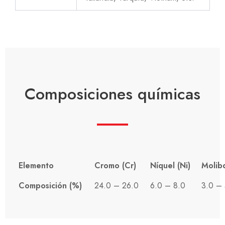
Composiciones químicas
Elemento
Cromo (Cr)
Níquel (Ni)
Molib
Composición (%)
24.0 – 26.0
6.0 – 8.0
3.0 – 