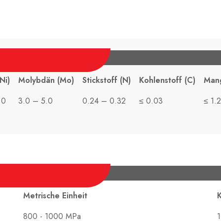
Ni)
Molybdän (Mo)
Stickstoff (N)
Kohlenstoff (C)
Man
.0
3.0 – 5.0
0.24 – 0.32
≤ 0.03
≤ 1.
Metrische Einheit
K
800 - 1000 MPa
1