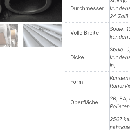
Stange:
Durchmesser
kundens
24 Zoll)
Spule: 
Volle Breite
kundens
Spule: 
Dicke
kundens
in)
Kundens
Form
Rund/Vi
2B, BA, 
Oberfläche
Poliere
2507 ka
nahtlose