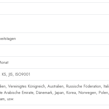
beitstagen
Monat
, KS, JIS, ISO9001
dien, Vereinigtes Königreich, Australien, Russische Föderation, It
te Arabische Emirate, Dänemark, Japan, Korea, Norwegen, Polen,
nam, usw.