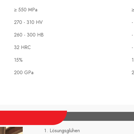
≥ 550 MPa
≥
270 - 310 HV
-
260 - 300 HB
-
32 HRC
-
15%
200 GPa
2
Lösungsglühen