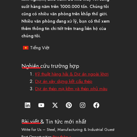
suất hàng năm trên 1000.000 tấn. Chúng tôi
cũng có nhiều văn phòng trên khắp thế giới.
Nhiều văn phòng đang xử lý, bạn có thể xem
thêm thông tin chi tiết trên trang liên hệ của
chúng tôi.
Tiếng Việt
Nghiên cứu trường hợp
Kỹ thuật hàng hải & Dự án ngoài khơi
Dự án xây dựng kết cấu thép
Dự án thép mạ kẽm và thép phủ màu
L
Y
X
P
I
F
i
o
-
i
n
a
n
u
T
n
s
c
k
t
w
t
t
e
Bài viết & Tin tức mới nhất
e
u
i
e
a
b
Write for Us – Steel, Manufacturing & Industrial Guest
d
b
t
r
g
o
Post Opportunities