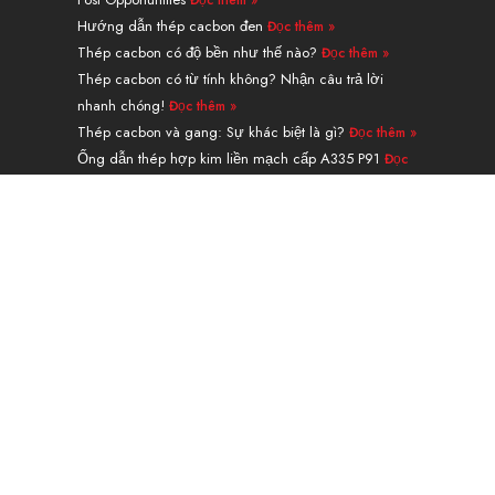
Đọc thêm »
i
e
t
e
r
o
n
e
s
a
k
Hướng dẫn thép cacbon đen
Đọc thêm »
r
t
m
Thép cacbon có độ bền như thế nào?
Đọc thêm »
Thép cacbon có từ tính không? Nhận câu trả lời
nhanh chóng!
Đọc thêm »
Thép cacbon và gang: Sự khác biệt là gì?
Đọc thêm »
Ống dẫn thép hợp kim liền mạch cấp A335 P91
Đọc
thêm »
Điều hướng
CÁC SẢN PHẨM
DỊCH VỤ & XỬ LÝ
ỨNG DỤNG
VỀ
LIÊN HỆ
Máy tính trọng lượng
Blog