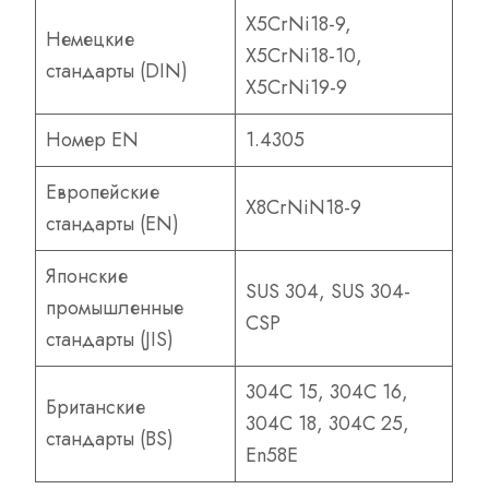
X5CrNi18-9,
Немецкие
X5CrNi18-10,
стандарты (DIN)
X5CrNi19-9
Номер EN
1.4305
Европейские
X8CrNiN18-9
стандарты (EN)
Японские
SUS 304, SUS 304-
промышленные
CSP
стандарты (JIS)
304С 15, 304С 16,
Британские
304С 18, 304С 25,
стандарты (BS)
En58E