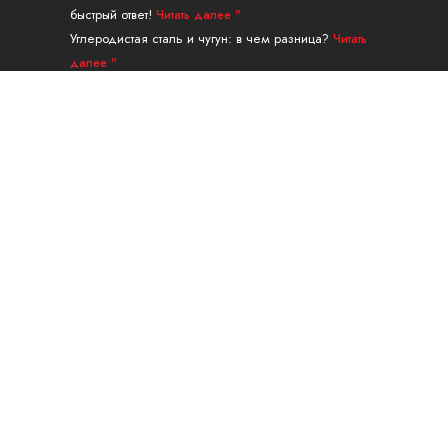
быстрый ответ!
Читать далее "
Углеродистая сталь и чугун: в чем разница?
Читать
далее "
Направляющая для бесшовных труб из
легированной стали марки A335 P91
Читать далее "
Навигация
ПРОДУКЦИЯ
УСЛУГИ И ОБРАБОТКА
ПРИЛОЖЕНИЕ
О
КОНТАКТ
Калькулятор веса
Блог
Guest Post