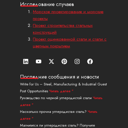
Исследование случаев
Морское проектирование и морские
проекты
Проект строительства стальных
конструкций
Проект оцинкованной стали и стали с
цветным покрытием
Л
Ю
X
П
И
Ф
и
т
-
и
н
е
н
у
т
н
с
й
к
б
в
т
т
с
Последние сообщения и новости
е
и
е
а
б
Write for Us – Steel, Manufacturing & Industrial Guest
д
т
р
г
у
Post Opportunities
Читать далее "
и
т
е
р
к
н
е
с
а
Руководство по черной углеродистой стали
Читать
р
т
м
далее "
Насколько прочна углеродистая сталь?
Читать
далее "
Магнитится ли углеродистая сталь? Получите