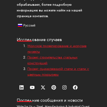
обрабатывают, более подробную
информацию вы можете найти на нашей
странице контактов.
Русский
Исследование случаев
Морское проектирование и морские
проекты
Проект строительства стальных
конструкций
Проект оцинкованной стали и стали с
цветным покрытием
Л
Ю
X
П
И
Ф
и
т
-
и
н
е
н
у
т
н
с
й
к
б
в
т
т
с
Последние сообщения и новости
е
и
е
а
б
Write for Us – Steel, Manufacturing & Industrial Guest