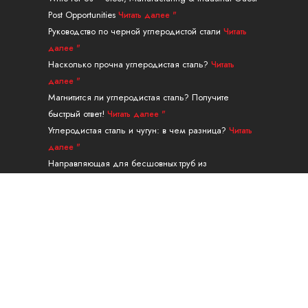
д
т
р
г
у
Post Opportunities
Читать далее "
и
т
е
р
к
н
е
с
а
Руководство по черной углеродистой стали
Читать
р
т
м
далее "
Насколько прочна углеродистая сталь?
Читать
далее "
Магнитится ли углеродистая сталь? Получите
быстрый ответ!
Читать далее "
Углеродистая сталь и чугун: в чем разница?
Читать
далее "
Направляющая для бесшовных труб из
легированной стали марки A335 P91
Читать далее "
Навигация
ПРОДУКЦИЯ
УСЛУГИ И ОБРАБОТКА
ПРИЛОЖЕНИЕ