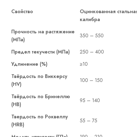
Свойство
Оцинкованная стальна
калибра
Прочность на растяжение
350 – 550
(МПа)
Предел текучести (МПа)
250 – 400
Удлинение (%)
≥10
Твёрдость по Виккерсу
100 – 150
(HV)
Твёрдость по Бринеллю
95 – 140
(HB)
Твердость по Роквеллу
55 – 75
(HRB)
Модуль упругости (ГПа)
190 – 210