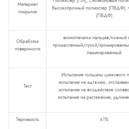
Полиэстер (ПЭ), Силиконовый поли
Материал
Высокопрочный полиэстер (ПВДФ),
покрытия
(ПВДФ)
антиотпечатки пальцев/кожный
Обработка
промасленный/сухой/хромированны
поверхности
ламинированный
Испытание толщины цинкового п
испытание на адгезию, отслаиван
Тест
испытание на воздействие солево
испытание на растяжение, удлинен
Терпимость
±1%