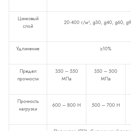
Цинковый
20-400 г/м², g30, g40, g60, g9
слой
Удлинение
≥10%
Предел
350 – 550
350 – 500
прочности
МПа
МПа
Прочность
600 – 800 Н
500 – 700 Н
нагрузки