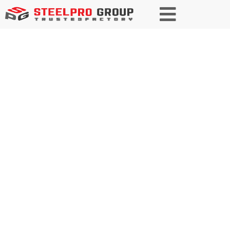
Сталь для производства
бытовой техники
Прочность и долговечность для
современной жизни.
Коррозионностойкая
нержавеющая сталь для
кухонных приборов,
воплощение ваших проектов в
реальность.