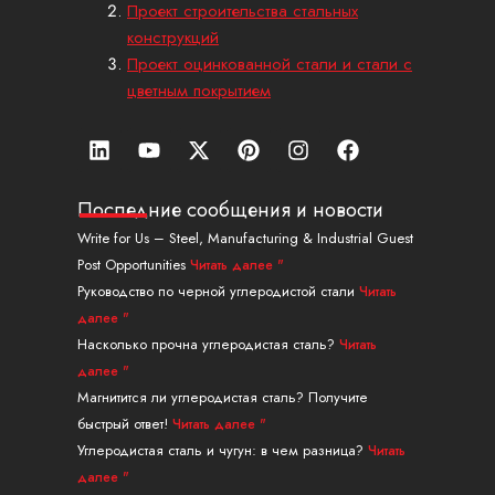
Проект строительства стальных
конструкций
Проект оцинкованной стали и стали с
цветным покрытием
Л
Ю
X
П
И
Ф
и
т
-
и
н
е
н
у
т
н
с
й
к
б
в
т
т
с
Последние сообщения и новости
е
и
е
а
б
Write for Us – Steel, Manufacturing & Industrial Guest
д
т
р
г
у
Post Opportunities
Читать далее "
и
т
е
р
к
н
е
с
а
Руководство по черной углеродистой стали
Читать
р
т
м
далее "
Насколько прочна углеродистая сталь?
Читать
далее "
Магнитится ли углеродистая сталь? Получите
быстрый ответ!
Читать далее "
Углеродистая сталь и чугун: в чем разница?
Читать
далее "