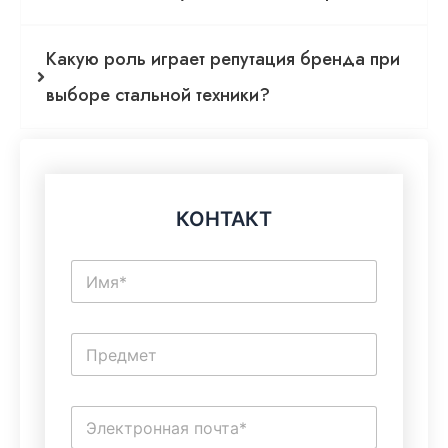
Какую роль играет репутация бренда при
выборе стальной техники?
КОНТАКТ
И
м
я
*
О
д
н
о
Э
с
л
т