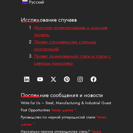
Русский
Исследование случаев
Морское проектирование и морские
проекты
Проект строительства стальных
конструкций
Проект оцинкованной стали и стали с
цветным покрытием
Л
Ю
X
П
И
Ф
и
т
-
и
н
е
н
у
т
н
с
й
к
б
в
т
т
с
Последние сообщения и новости
е
и
е
а
б
Write for Us – Steel, Manufacturing & Industrial Guest
д
т
р
г
у
Post Opportunities
Читать далее "
и
т
е
р
к
н
е
с
а
Руководство по черной углеродистой стали
Читать
р
т
м
далее "
Насколько прочна углеродистая сталь?
Читать