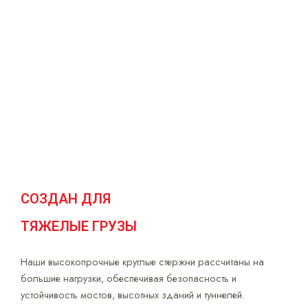
инфраструктурных проектов. С
обязательством нулевого
дефекта мы сотрудничаем с
нашими клиентами, чтобы
вместе строить более сильное
будущее.
СОЗДАН ДЛЯ
ТЯЖЕЛЫЕ ГРУЗЫ
Наши высокопрочные круглые стержни рассчитаны на
большие нагрузки, обеспечивая безопасность и
устойчивость мостов, высотных зданий и туннелей.