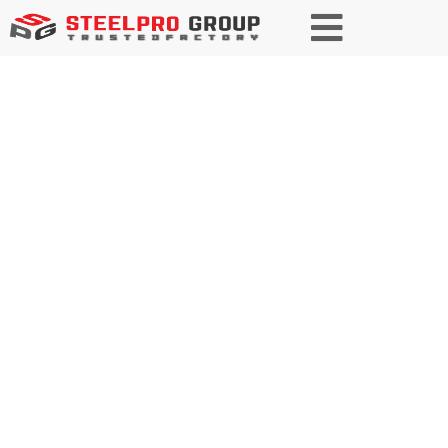
Надежный партнер в
строительстве и инфраструктуре
стали
Как надежный производитель и
поставщик решений из
специальной стали, мы
поставляем
высококачественную,
индивидуальную стальную
продукцию для различных
строительных и