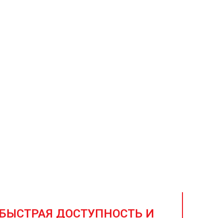
али для
ной, долговечной и
БЫСТРАЯ ДОСТУПНОСТЬ И