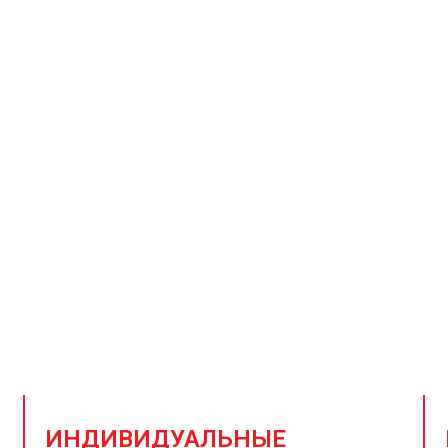
щик и дистрибьютор ст
металла
чник высококачественной стальной продукции — надеж
доставленной вовремя
ИНДИВИДУАЛЬНЫЕ