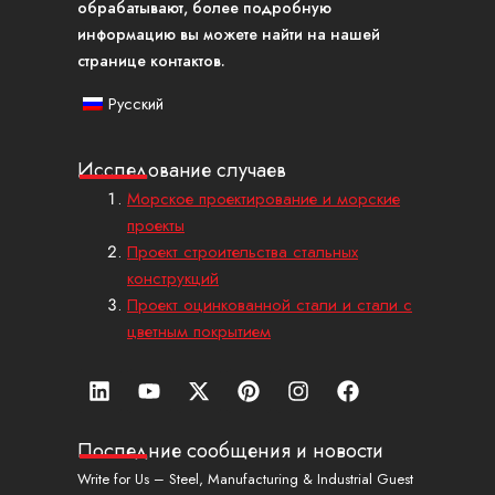
обрабатывают, более подробную
информацию вы можете найти на нашей
странице контактов.
Русский
Исследование случаев
Морское проектирование и морские
проекты
Проект строительства стальных
конструкций
Проект оцинкованной стали и стали с
цветным покрытием
Л
Ю
X
П
И
Ф
и
т
-
и
н
е
н
у
т
н
с
й
к
б
в
т
т
с
Последние сообщения и новости
е
и
е
а
б
Write for Us – Steel, Manufacturing & Industrial Guest
д
т
р
г
у