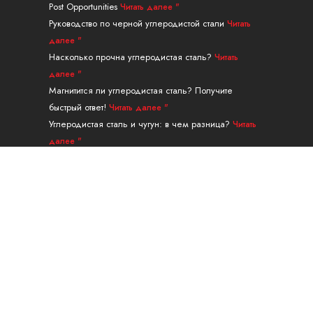
Post Opportunities
Читать далее "
и
т
е
р
к
н
е
с
а
Руководство по черной углеродистой стали
Читать
р
т
м
далее "
Насколько прочна углеродистая сталь?
Читать
далее "
Магнитится ли углеродистая сталь? Получите
быстрый ответ!
Читать далее "
Углеродистая сталь и чугун: в чем разница?
Читать
далее "
Направляющая для бесшовных труб из
легированной стали марки A335 P91
Читать далее "
Навигация
ПРОДУКЦИЯ
УСЛУГИ И ОБРАБОТКА
ПРИЛОЖЕНИЕ