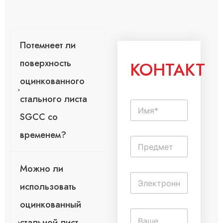
Потемнеет ли
поверхность
КОНТАКТ
оцинкованного
стального листа
И
м
SGCC со
я
*
временем?
О
д
н
Можно ли
о
Э
с
использовать
л
т
е
р
оцинкованный
к
о
К
т
ч
стальной лист
о