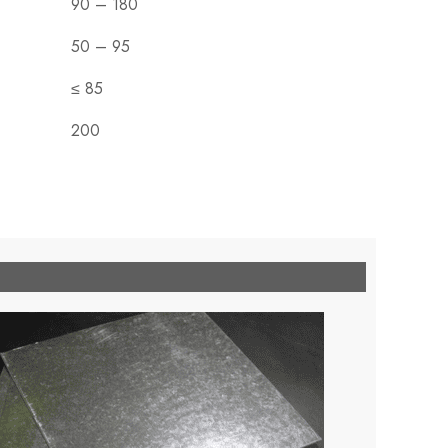
90 – 180
50 – 95
≤ 85
200