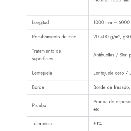
Longitud
1000 mm – 6000 m
Recubrimiento de zinc
20-400 g/m², g30,
Tratamiento de
Antihuellas / Ski
superficies
Lentejuela
Lentejuela cero / L
Borde
Borde de fresado,
Prueba de espesor 
Prueba
etc.
Tolerancia
±1%