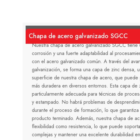
Chapa de acero galvanizado SGCC
Nuestra chapa de acero galvanizado SGCC tiene un
corrosión y una fuerte adaptabilidad al procesamien
con el acero galvanizado común. A través del av
galvanización, se forma una capa de zinc densa, u
superficie de nuestra chapa de acero, que puede 
más duradera en diversos entornos. Esta capa de z
particularmente adecuada para técnicas de proce
y estampado. No habrá problemas de desprendimie
durante el proceso de formación, lo que garantiza l
producto terminado. Además, nuestra chapa de ac
flexibilidad como resistencia, lo que puede soport
complejas y mantener una excelente durabilidad en