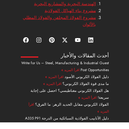
الهندسة البحرية والمشاريع البحرية
مشروع بناء الهياكل الفولاذية
مشروع الفولاذ المجلفن والفولاذ المطلي
بالألوان
ل
ي
إ
ب
ا
ف
ي
و
ك
ي
ن
ي
ن
ت
س
ن
س
س
ك
ي
-
ت
ت
ب
أحدث المقالات والأخبار
د
و
ت
ر
ج
و
Write for Us – Steel, Manufacturing & Industrial Guest
إ
ب
و
ي
ر
ك
Post Opportunities
اقرأ المزيد »
ن
ي
س
ا
ت
ت
م
دليل الفولاذ الكربوني الأسود
اقرأ المزيد »
ر
ما مدى قوة الفولاذ الكربوني؟
اقرأ المزيد »
هل الفولاذ الكربوني مغناطيسي؟ احصل على إجابة
سريعة!
اقرأ المزيد »
الفولاذ الكربوني مقابل الحديد الزهر: ما الفرق؟
اقرأ
المزيد »
دليل الأنابيب الفولاذية السبائكية من الدرجة A335 P91
بدون لحامات
اقرأ المزيد »