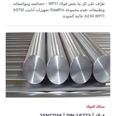
تعرّف على كل ما يخص فولاذ WP11 - خصائصه ومواصفاته
وتطبيقاته. تقدم مجموعة SteelPro تجهيزات أنابيب ASTM
A234 WP11 عالية الجودة.
سبائك الفولاذ
فولاذ 35NCD16 | DIN 1.6773 |