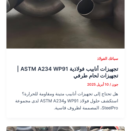
سبائك الفولاذ
تجهيزات أنابيب فولاذية ASTM A234 WP91 |
تجهيزات لحام طرفي
جون
/
10 أبريل 2025
هل تحتاج إلى تجهيزات أنابيب متينة ومقاومة للحرارة؟
استكشف حلول فولاذ WP91 وASTM A234 لدى مجموعة
SteelPro، المصممة لظروف قاسية.