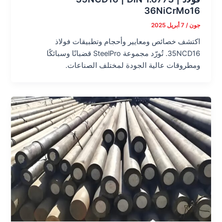
36NiCrMo16
جون
/
7 أبريل 2025
اكتشف خصائص ومعايير وأحجام وتطبيقات فولاذ
35NCD16. تُورّد مجموعة SteelPro قضبانًا وسبائكًا
ومطروقات عالية الجودة لمختلف الصناعات.