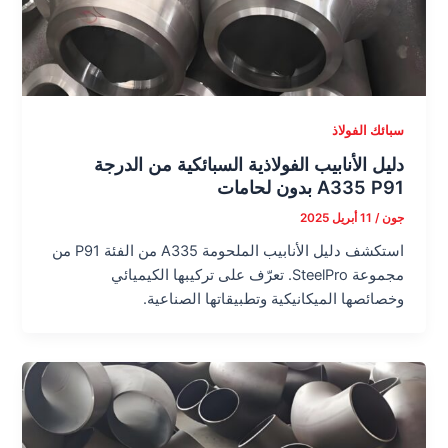
سبائك الفولاذ
دليل الأنابيب الفولاذية السبائكية من الدرجة
A335 P91 بدون لحامات
جون
/
11 أبريل 2025
استكشف دليل الأنابيب الملحومة A335 من الفئة P91 من
مجموعة SteelPro. تعرّف على تركيبها الكيميائي
وخصائصها الميكانيكية وتطبيقاتها الصناعية.