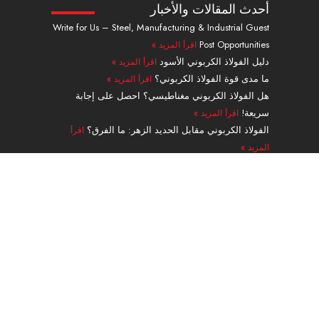
ك
ي
-
ت
ت
ب
أحدث المقالات والأخبار
د
و
ت
ر
ج
و
Write for Us – Steel, Manufacturing & Industrial Guest
إ
ب
و
ي
ر
ك
Post Opportunities
اقرأ المزيد »
ن
ي
س
ا
ت
ت
م
دليل الفولاذ الكربوني الأسود
اقرأ المزيد »
ر
ما مدى قوة الفولاذ الكربوني؟
اقرأ المزيد »
هل الفولاذ الكربوني مغناطيسي؟ احصل على إجابة
سريعة!
اقرأ المزيد »
الفولاذ الكربوني مقابل الحديد الزهر: ما الفرق؟
اقرأ
المزيد »
دليل الأنابيب الفولاذية السبائكية من الدرجة A335 P91
بدون لحامات
اقرأ المزيد »
ملاحة
منتجات
الخدمات والمعالجة
طلب