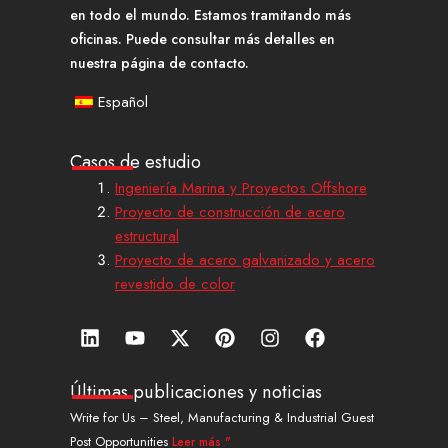
en todo el mundo. Estamos tramitando más
oficinas. Puede consultar más detalles en
nuestra página de contacto.
Español
Casos de estudio
Ingeniería Marina y Proyectos Offshore
Proyecto de construcción de acero
estructural
Proyecto de acero galvanizado y acero
revestido de color
L
Y
X
P
I
F
i
o
-
i
n
a
n
u
t
n
s
c
k
t
w
t
t
e
Últimas publicaciones y noticias
e
u
i
e
a
b
Write for Us – Steel, Manufacturing & Industrial Guest
d
b
t
r
g
o
Post Opportunities
Leer más "
i
e
t
e
r
o