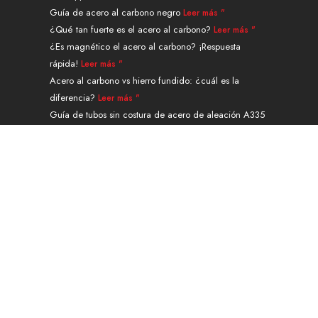
n
e
s
a
k
Guía de acero al carbono negro
Leer más "
r
t
m
¿Qué tan fuerte es el acero al carbono?
Leer más "
¿Es magnético el acero al carbono? ¡Respuesta
rápida!
Leer más "
Acero al carbono vs hierro fundido: ¿cuál es la
diferencia?
Leer más "
Guía de tubos sin costura de acero de aleación A335
grado P91
Leer más "
Navegación
PRODUCTOS
SERVICIOS Y TRATAMIENTO
SOLICITUD
ACERCA DE
CONTACTO