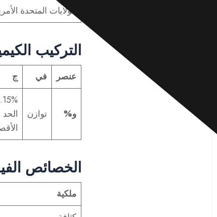
الولايات المتحدة الأمري
التركيب الكيميا
عنصر
في
ج
.15%
و%
توازن
الحد
الأقص
الخصائص الفيزيا
ملكية