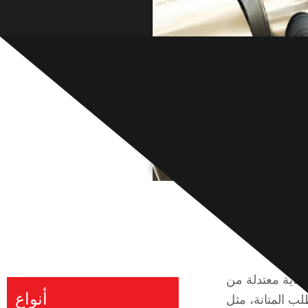
تآكل وحماية معتدلة من
أنواع
لب المتانة، مثل