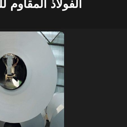
الفولاذ المقاوم للصدأ 414: التعريف والخصائ