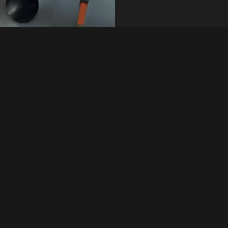
التآكل. تشرح هذه المقا
محتويات