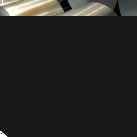
الفولاذ المقاوم للصدأ 414 عبارة عن سبيكة عالية القوة تتمتع بمقاومة ممتازة لل
لة تركيبته وخصائصه الرئيسية وتطبيقاته في الصناعات التي تتط