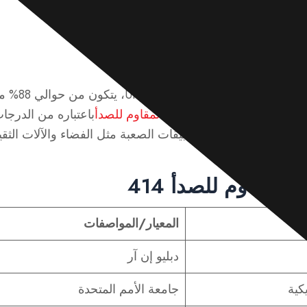
لثقيلة.
مقاوم للصدأ 414؟
الفولاذ المقاو
410 الفولاذ المقاوم للصدأ
باعتباره من الدرجات
ازتين. ويُستخدم في التطبيقات الصعبة مثل الفضاء والآلات الثقيل
 المقاوم للصدأ 414
المعيار/المواصفات
دبليو إن آر
كية
جامعة الأمم المتحدة