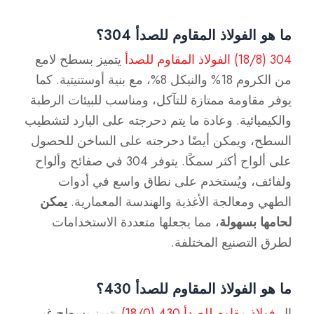
ما هو الفولاذ المقاوم للصدأ 304؟
304 (18/8) الفولاذ المقاوم للصدأ
يتميز بسطح لامع
من الكروم 18% والنيكل 8%، مع بنية أوستنيتية. كما
يوفر مقاومة ممتازة للتآكل، ومناسب للبيئات الرطبة
والكيميائية. وعادة ما يتم دحرجته على البارد لتشطيب
السطح، ويمكن أيضًا دحرجته على الساخن للحصول
على ألواح أكثر سمكًا. يتوفر 304 في صفائح وألواح
ولفائف، ويُستخدم على نطاق واسع في أدوات
الطهي ومعالجة الأغذية والهندسة المعمارية.
يمكن
لحامها بسهولة
، مما يجعلها متعددة الاستخدامات
لطرق التصنيع المختلفة.
ما هو الفولاذ المقاوم للصدأ 430؟
ال
فولاذ مقاوم للصدأ 430 (18/0)
يتميز بسطح غير