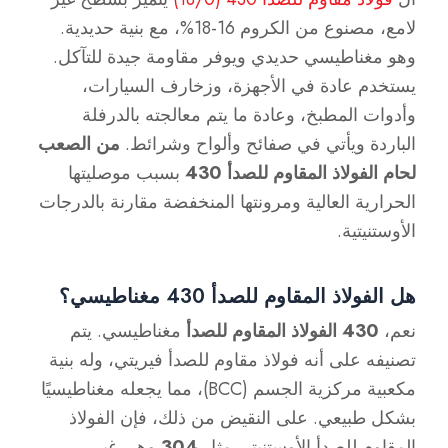
لامع، مصنوع من الكروم 16-18%، مع بنية حديدية.
وهو مغناطيسي حديدي ويوفر مقاومة جيدة للتآكل.
يستخدم عادة في الأجهزة، وزخارف السيارات،
وأدوات المطبخ، وعادة ما يتم معالجته بالدرفلة
الباردة ويأتي في صفائح وألواح وشرائط.
من الصعب
لحام الفولاذ المقاوم للصدأ 430
بسبب موصليتها
الحرارية العالية ومرونتها المنخفضة مقارنة بالدرجات
الأوستنيتية.
هل الفولاذ المقاوم للصدأ 430 مغناطيسي؟
نعم،
430 الفولاذ المقاوم للصدأ
مغناطيسي. يتم
تصنيفه على أنه فولاذ مقاوم للصدأ فيريتي، وله بنية
مكعبية مركزية الجسم (BCC)، مما يجعله مغناطيسيًا
بشكل طبيعي. على النقيض من ذلك، فإن الفولاذ
المقاوم للصدأ الأوستنيتي مثل
304
وهي غير