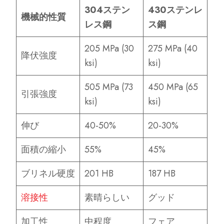
304ステン
430ステンレ
機械的性質
レス鋼
ス鋼
205 MPa (30
275 MPa (40
降伏強度
ksi)
ksi)
505 MPa (73
450 MPa (65
引張強度
ksi)
ksi)
伸び
40-50%
20-30%
面積の縮小
55%
45%
ブリネル硬度
201 HB
187 HB
溶接性
素晴らしい
グッド
加工性
中程度
フェア