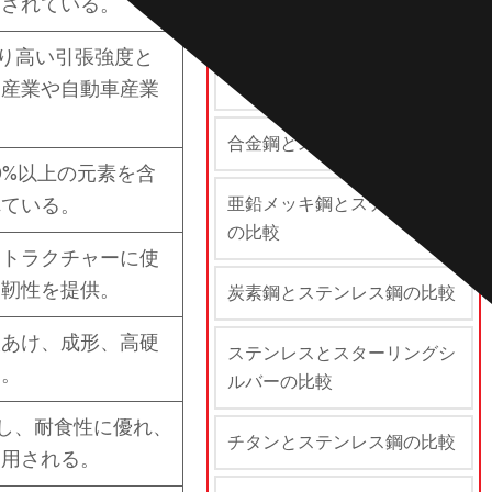
用されている。
スチール vs ステンレススチ
より高い引張強度と
ール
宙産業や自動車産業
合金鋼とステンレス鋼の比較
0%以上の元素を含
れている。
亜鉛メッキ鋼とステンレス鋼
の比較
ストラクチャーに使
と靭性を提供。
炭素鋼とステンレス鋼の比較
穴あけ、成形、高硬
ステンレスとスターリングシ
る。
ルバーの比較
有し、耐食性に優れ、
チタンとステンレス鋼の比較
使用される。