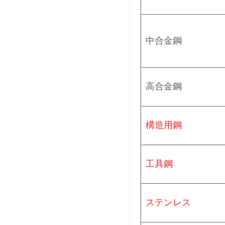
中合金鋼
高合金鋼
構造用鋼
工具鋼
ステンレス