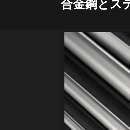
合金鋼とス