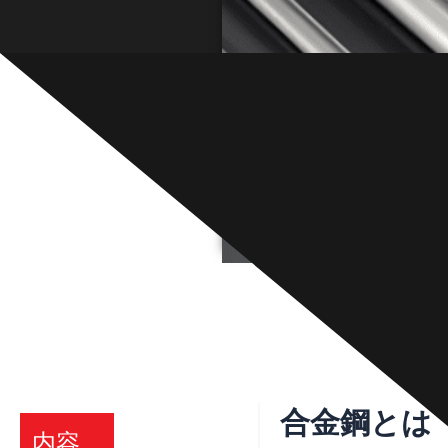
合金鋼とは
内容