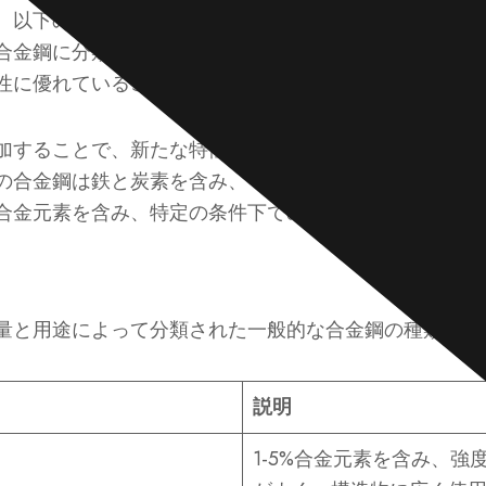
、以下のものを含む。
炭素以外に少なくとも1種の合金
合金鋼に分類される。例えばステンレス鋼は高合金鋼の
性に優れていることで知られている。
加することで、新たな特性を導入したり、特定の特性を
の合金鋼は鉄と炭素を含み、その他にクロム、モリブデ
合金元素を含み、特定の条件下での性能向上に役立って
量と用途によって分類された一般的な合金鋼の種類を紹
説明
1-5%合金元素を含み、強