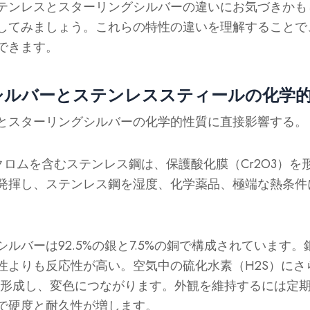
テンレスとスターリングシルバーの違いにお気づきかも
してみましょう。これらの特性の違いを理解することで
できます。
シルバーとステンレススティールの化学
とスターリングシルバーの化学的性質に直接影響する。
のクロムを含むステンレス鋼は、保護酸化膜（Cr2O3）
発揮し、ステンレス鋼を湿度、化学薬品、極端な熱条件
ルバーは92.5%の銀と7.5%の銅で構成されています
性よりも反応性が高い。空気中の硫化水素（H2S）にさ
）を形成し、変色につながります。外観を維持するには定
で硬度と耐久性が増します。