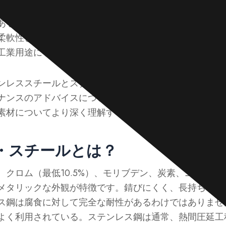
なアイテムでは、ステンレスとスターリングシルバーが
ある銀の外観をしており、区別がつきにくい。しかし、
柔軟性といった重要な部分を見落としてしまうかもしれ
工業用途にも使用されています。
ンレススチールとスターリングシルバーのそれぞれの特
ナンスのアドバイスについて掘り下げていきます。最後
素材についてより深く理解することができるでしょう。
・スチールとは？
、クロム（最低10.5%）、モリブデン、炭素、ニッケル
メタリックな外観が特徴です。錆びにくく、長持ちし、
ス鋼は腐食に対して完全な耐性があるわけではありませ
よく利用されている。ステンレス鋼は通常、熱間圧延工