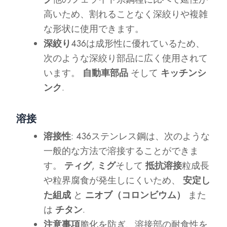
高いため、割れることなく深絞りや複雑
な形状に使用できます。
深絞り
436は成形性に優れているため、
次のような深絞り部品に広く使用されて
います。
自動車部品
そして
キッチンシ
ンク
.
溶接
溶接性
: 436ステンレス鋼は、次のような
一般的な方法で溶接することができま
す。
ティグ
,
ミグ
そして
抵抗溶接
粒成長
や粒界腐食が発生しにくいため、
安定し
た組成
と
ニオブ（コロンビウム）
また
は
チタン
.
注意事項
脆化を防ぎ、溶接部の耐食性を