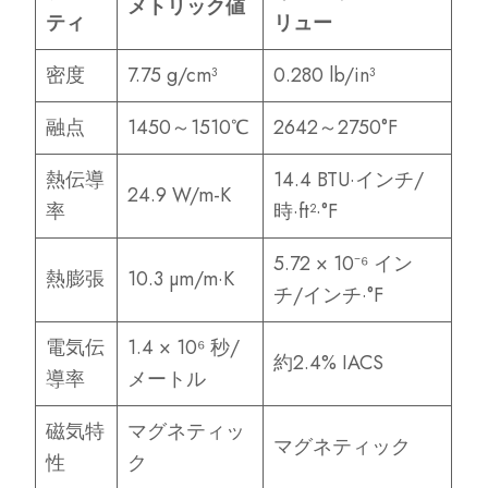
メトリック値
ティ
リュー
密度
7.75 g/cm³
0.280 lb/in³
融点
1450～1510℃
2642～2750°F
熱伝導
14.4 BTU·インチ/
24.9 W/m-K
率
時·ft²·°F
5.72 × 10⁻⁶ イン
熱膨張
10.3 µm/m·K
チ/インチ·°F
電気伝
1.4 × 10⁶ 秒/
約2.4% IACS
導率
メートル
磁気特
マグネティッ
マグネティック
性
ク