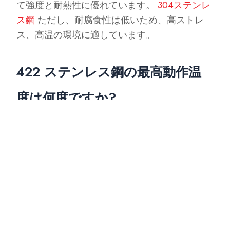
て強度と耐熱性に優れています。
304ステンレ
ス鋼
ただし、耐腐食性は低いため、高ストレ
ス、高温の環境に適しています。
422 ステンレス鋼の最高動作温
度は何度ですか?
422 ステンレス鋼は、最高 1200°F (650°C) の温
度での連続動作に耐えることができます。
概要
422 ステンレス鋼は、航空宇宙や発電などの厳
しい環境で一般的に使用される耐熱性、高強度
の合金です。この鋼は、ストレス下でも性能を