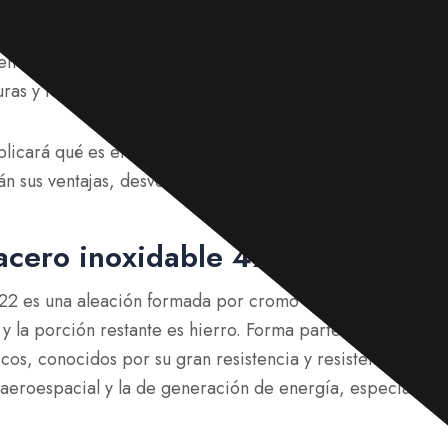
22 es un material especial conocido por su resistencia y re
 en industrias como la aeronáutica y la de turbinas, donde 
ras y tensiones extremas.
xplicará qué es el acero inoxidable 422, su composición y
n sus ventajas, desventajas y aplicaciones más comunes.
acero inoxidable 422?
422 es una aleación formada por cromo 12%, junto con e
y la porción restante es hierro. Forma parte de la catego
icos, conocidos por su gran resistencia y resistencia al ca
a aeroespacial y la de generación de energía, especialm