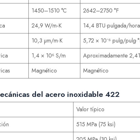
1450–1510 °C
2642–2750 °F
ca
24,9 W/m-K
14,4 BTU·pulgada/hora·
10,3 µm/m·K
5,72 × 10⁻⁶ pulg/pulg·°
rica
1,4 × 10⁶ S/m
Aproximadamente 2,41
icas
Magnético
Magnético
cánicas del acero inoxidable 422
Valor típico
ción
515 MPa (75 ksi)
205 MPa (30 ksi)