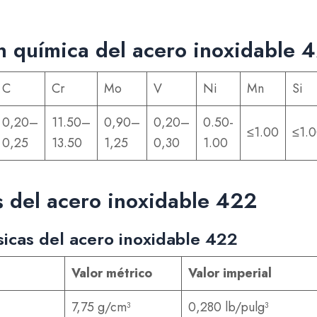
 química del acero inoxidable 
C
Cr
Mo
V
Ni
Mn
Si
0,20–
11.50–
0,90–
0,20–
0.50-
≤1.00
≤1.
0,25
13.50
1,25
0,30
1.00
 del acero inoxidable 422
sicas del acero inoxidable 422
Valor métrico
Valor imperial
7,75 g/cm³
0,280 lb/pulg³