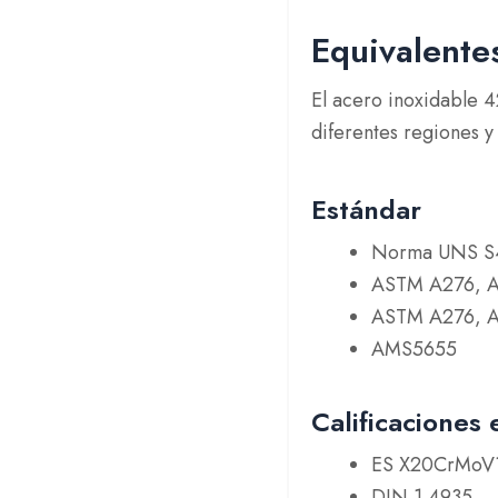
Equivalente
El acero inoxidable 4
diferentes regiones y
Estándar
Norma UNS S
ASTM A276, 
ASTM A276, 
AMS5655
Calificaciones
ES X20CrMoV
DIN 1.4935