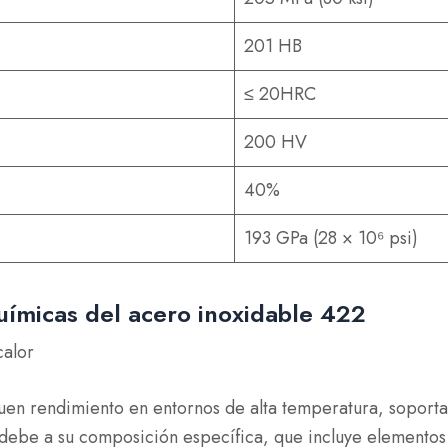
201 HB
≤ 20HRC
200 HV
40%
193 GPa (28 × 10⁶ psi)
ímicas del acero inoxidable 422
calor
buen rendimiento en entornos de alta temperatura, soport
e debe a su composición específica, que incluye element