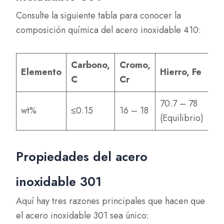
Consulte la siguiente tabla para conocer la
composición química del acero inoxidable 410:
Carbono,
Cromo,
Ma
Elemento
Hierro, Fe
C
Cr
M
70.7 – 78
wt%
≤0.15
16 – 18
≤ 
(Equilibrio)
Propiedades del acero
inoxidable 301
Aquí hay tres razones principales que hacen que
el acero inoxidable 301 sea único: