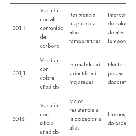
Versión
Resistencia
Intercambi
con alto
mejorada a
de calor, e
301H
contenido
altas
de alta
de
temperaturas.
temperatura
carbono
Versión
Formabilidad
Electrodomé
con
301J1
y ductilidad
piezas
cobre
mejoradas.
decorativas
añadido
Mejor
Versión
resistencia a
con
Hornos, sis
301Si
la oxidación a
silicio
de escape.
altas
añadido