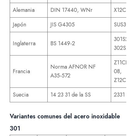
Alemania
DIN 17440, WNr
X12CrNi1
Japón
JIS G4305
SUS301
301S21,
Inglaterra
BS 1449-2
302S26
Z11CN18
Norma AFNOR NF
Francia
08,
A35-572
Z12CN18
Suecia
14 23 31 de la SS
2331
Variantes comunes del acero inoxidable
301