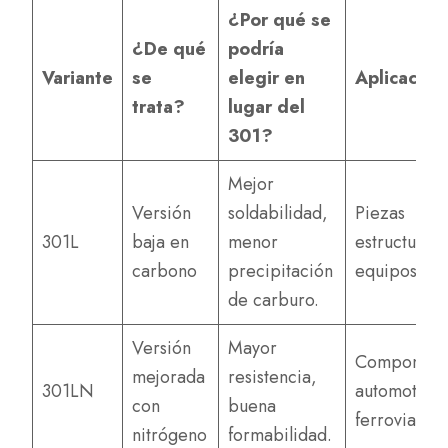
¿Por qué se
¿De qué
podría
Variante
se
elegir en
Aplicación 
trata?
lugar del
301?
Mejor
Versión
soldabilidad,
Piezas
301L
baja en
menor
estructurale
carbono
precipitación
equipos quí
de carburo.
Versión
Mayor
Component
mejorada
resistencia,
301LN
automotrice
con
buena
ferroviarios
nitrógeno
formabilidad.