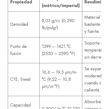
Propiedad
Rendimient
(métrico/imperial)
Material
8,03 g/cc (0,290
Densidad
bastante pe
lb/pulg³)
y fuerte.
Soporta alta
Punto de
1399 – 1421 °C
temperatura
fusión
(2550 – 2590 °F)
sin derretirs
Se expande
16,6 – 19,5 µm/m-
moderadame
CTE, lineal
°C (9,22 – 10,8
cuando se
µin/in-°F)
calienta.
Absorbe y
Capacidad
0,500 J/g-°C (0,120
retiene el ca