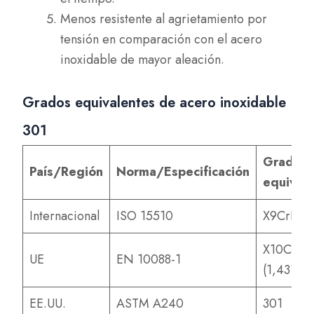
Menos resistente al agrietamiento por
tensión en comparación con el acero
inoxidable de mayor aleación.
Grados equivalentes de acero inoxidable
301
Grado
País/Región
Norma/Especificación
equival
Internacional
ISO 15510
X9CrNi1
X10CrNi
UE
EN 10088-1
(1,4310)
EE.UU.
ASTM A240
301