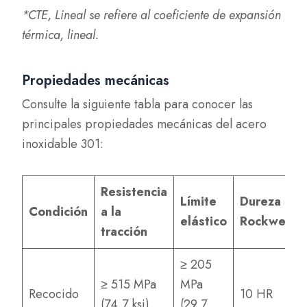
*CTE, Lineal se refiere al coeficiente de expansión
térmica, lineal.
Propiedades mecánicas
Consulte la siguiente tabla para conocer las
principales propiedades mecánicas del acero
inoxidable 301:
Resistencia
Límite
Dureza
Condición
a la
elástico
Rockwell
tracción
≥ 205
≥ 515 MPa
MPa
Recocido
10 HR
(74,7 ksi)
(29,7