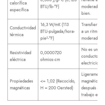
calorífica
BTU/lb-°F)
moderadame
específica
bien.
16,3 W/mK (113
Transfiere ca
Conductividad
BTU-pulgada/hora-
a un ritmo
térmica
pie²-°F)
moderado.
No es un bu
Resistividad
0,0000720
conductor d
eléctrica
ohmios-cm
electricidad.
Ligeramente
Propiedades
<= 1,02 (Recocido,
magnético
magnéticas
H = 200 Oersted)
después del
trabajo en fr