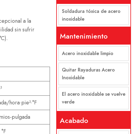
Soldadura tóxica de acero
inoxidable
cepcional a la
idad sin sufrir
Mantenimiento
°C).
Acero inoxidable limpio
Quitar Rayaduras Acero
Inoxidable
³
El acero inoxidable se vuelve
verde
ada/hora·pie²·°F
mios-pulgada
Acabado
 °F