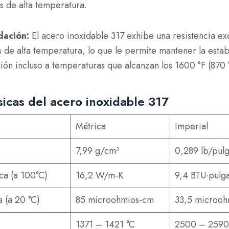
s de alta temperatura.
idación:
El acero inoxidable 317 exhibe una resistencia ex
 de alta temperatura, lo que le permite mantener la estabil
ón incluso a temperaturas que alcanzan los 1600 °F (870 
sicas del acero inoxidable 317
Métrica
Imperial
7,99 g/cm³
0,289 lb/pulg
ca (a 100°C)
16,2 W/m-K
9,4 BTU·pulg
a (a 20 °C)
85 microohmios-cm
33,5 microoh
1371 – 1421 °C
2500 – 2590