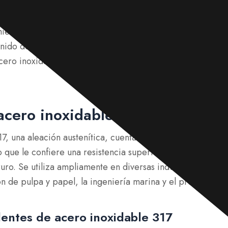
etalle la composición, las propiedades, los campos de ap
nto, las ventajas y desventajas del acero inoxidable 317 
enido de carbono, el acero inoxidable 317L. Además, co
acero inoxidable 304, 316 y 317 para ayudarlo a elegir mej
acero inoxidable 317?
17, una aleación austenítica, cuenta con mayores concent
o que le confiere una resistencia superior a la corrosión,
ruro. Se utiliza ampliamente en diversas industrias, como
n de pulpa y papel, la ingeniería marina y el procesamie
entes de acero inoxidable 317