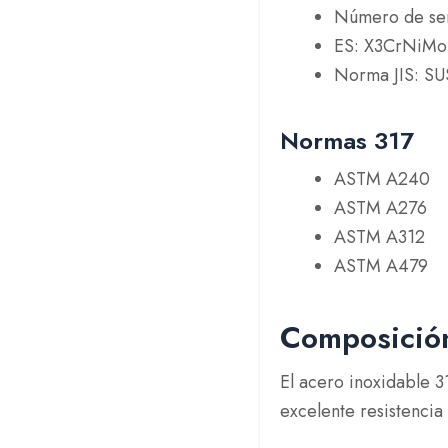
Número de se
ES: X3CrNiMo1
Norma JIS: SU
Normas 317
ASTM A240
ASTM A276
ASTM A312
ASTM A479
Composición
El acero inoxidable 3
excelente resistencia