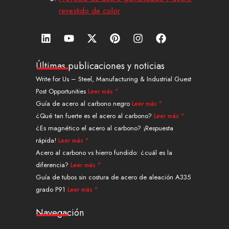
revestido de color
L
Y
X
P
I
F
i
o
-
i
n
a
n
u
t
n
s
c
k
t
w
t
t
e
Últimas publicaciones y noticias
e
u
i
e
a
b
Write for Us – Steel, Manufacturing & Industrial Guest
d
b
t
r
g
o
Post Opportunities
Leer más "
i
e
t
e
r
o
n
e
s
a
k
Guía de acero al carbono negro
Leer más "
r
t
m
¿Qué tan fuerte es el acero al carbono?
Leer más "
¿Es magnético el acero al carbono? ¡Respuesta
rápida!
Leer más "
Acero al carbono vs hierro fundido: ¿cuál es la
diferencia?
Leer más "
Guía de tubos sin costura de acero de aleación A335
grado P91
Leer más "
Navegación