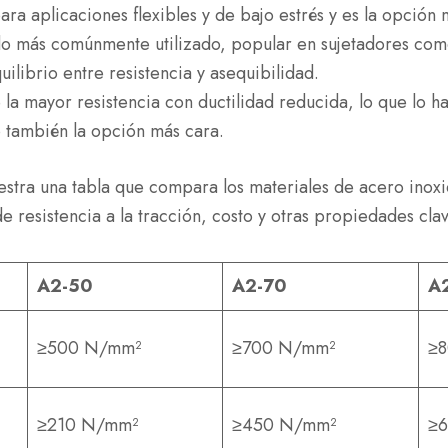
para aplicaciones flexibles y de bajo estrés y es la opción 
do más comúnmente utilizado, popular en sujetadores com
uilibrio entre resistencia y asequibilidad.
 la mayor resistencia con ductilidad reducida, lo que lo
 también la opción más cara.
estra una tabla que compara los materiales de acero ino
e resistencia a la tracción, costo y otras propiedades cla
A2-50
A2-70
A
≥500 N/mm²
≥700 N/mm²
≥
≥210 N/mm²
≥450 N/mm²
≥