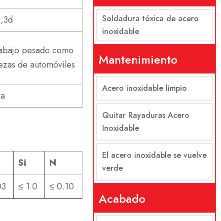
Soldadura tóxica de acero
,3d
inoxidable
abajo pesado como
Mantenimiento
ezas de automóviles
Acero inoxidable limpio
ta
Quitar Rayaduras Acero
Inoxidable
El acero inoxidable se vuelve
Si
N
verde
03
≤ 1.0
≤ 0.10
Acabado