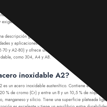
2 es muy valorado por su excepcional resistencia a la corr
una opción popular para herramientas y sujetadores diseñ
y exigentes.
una descripción general completa del acero inoxidable A2
ades y aplicaciones. También analiza los diferentes grad
2-70 y A2-80) y ofrece una comparación entre el acero in
idable, como 304, A4 y A8.
acero inoxidable A2?
2 es un acero inoxidable austenítico. Contiene entre un 6
n 20 % de cromo (Cr) y entre un 8 y un 10,5 % de níquel (
, manganeso y silicio. Tiene una superficie plateada lige
rrosión es excelente y tiene un equilibrio entre durabilida