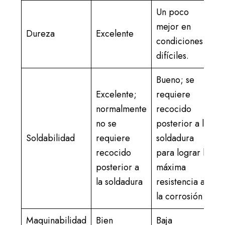
Un poco
mejor en
Dureza
Excelente
condiciones
difíciles.
Bueno; se
Excelente;
requiere
normalmente
recocido
no se
posterior a la
Soldabilidad
requiere
soldadura
recocido
para lograr la
posterior a
máxima
la soldadura
resistencia a
la corrosión
Maquinabilidad
Bien
Baja