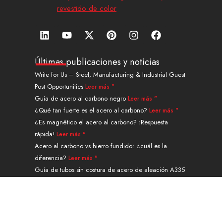
revestido de color
L
Y
X
P
I
F
i
o
-
i
n
a
n
u
t
n
s
c
k
t
w
t
t
e
Últimas publicaciones y noticias
e
u
i
e
a
b
Write for Us – Steel, Manufacturing & Industrial Guest
d
b
t
r
g
o
Post Opportunities
Leer más "
i
e
t
e
r
o
n
e
s
a
k
Guía de acero al carbono negro
Leer más "
r
t
m
¿Qué tan fuerte es el acero al carbono?
Leer más "
¿Es magnético el acero al carbono? ¡Respuesta
rápida!
Leer más "
Acero al carbono vs hierro fundido: ¿cuál es la
diferencia?
Leer más "
Guía de tubos sin costura de acero de aleación A335
grado P91
Leer más "
Navegación